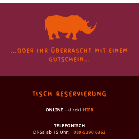
…oder ihr überrascht
mit einem
gutschein…
Tisch Reservierung
ONLINE
– direkt
HIER
TELEFONISCH
Di-Sa ab 15 Uhr:
089-5390 6363