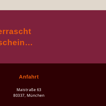
errascht
tschein…
Anfahrt
Maistraße 63
80337, München