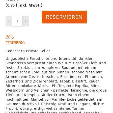
(0,75 l inkl. MwSt.)
RESERVIEREN
2016
Cederberg
Cederberg Private Cellar
Ungaubliche Farbdichte und Intensität, dunkler,
Granatkern verspricht einen Wein mit großer Tiefe und
fester Struktur, ein komplexes Bouquet mit einem
schelmischen Spiel auf den Sinnen: schöne Nase mit
Aromen von Cassis, Kirschen, Brombeeren, Pflaumen,
Zederholz und Zigarrenblatt, Tabak, Bleistift, Rauch,
Bitterschokolade, Mokka, Pfeffer, rote Paprika, Minze,
Weissdorn und Veilchen - perfekte Harmonie, die große
Tiefe und Komplexität der Frucht, ist in einem
nachhaltigen Mantel von Vanille- Eiche gekleidet, am
Gaumen durchvoll, fleischig Kraft und Eleganz, dichte
Frucht, würzig, erdig, viel samtenes Tannin,
vielschichtig und sehr lange nachhaltend, Ausgebau