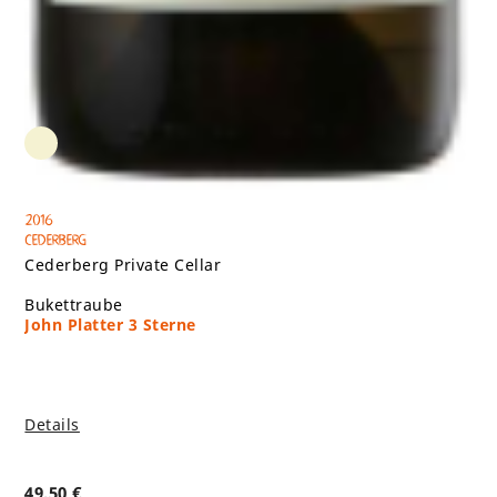
2016
Cederberg
Cederberg Private Cellar
Bukettraube
John Platter 3 Sterne
Details
49,50
€