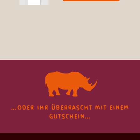
…oder ihr überrascht
mit einem
gutschein…