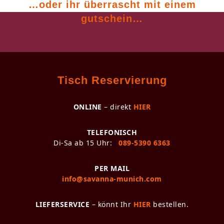
…oder ihr überrascht
mit einem
gutschein…
Tisch Reservierung
ONLINE
– direkt
HIER
TELEFONISCH
Di-Sa ab 15 Uhr:
089-5390 6363
PER MAIL
info@savanna-munich.com
LIEFERSERVICE
– könnt Ihr
HIER
bestellen.