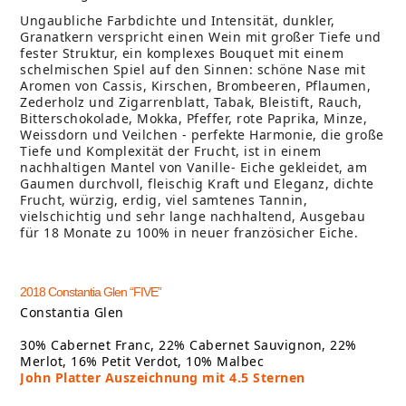
Ungaubliche Farbdichte und Intensität, dunkler,
Granatkern verspricht einen Wein mit großer Tiefe und
fester Struktur, ein komplexes Bouquet mit einem
schelmischen Spiel auf den Sinnen: schöne Nase mit
Aromen von Cassis, Kirschen, Brombeeren, Pflaumen,
Zederholz und Zigarrenblatt, Tabak, Bleistift, Rauch,
Bitterschokolade, Mokka, Pfeffer, rote Paprika, Minze,
Weissdorn und Veilchen - perfekte Harmonie, die große
Tiefe und Komplexität der Frucht, ist in einem
nachhaltigen Mantel von Vanille- Eiche gekleidet, am
Gaumen durchvoll, fleischig Kraft und Eleganz, dichte
Frucht, würzig, erdig, viel samtenes Tannin,
vielschichtig und sehr lange nachhaltend, Ausgebau
für 18 Monate zu 100% in neuer französicher Eiche.
2018 Constantia Glen “FIVE”
Constantia Glen
30% Cabernet Franc, 22% Cabernet Sauvignon, 22%
Merlot, 16% Petit Verdot, 10% Malbec
John Platter Auszeichnung mit 4.5 Sternen