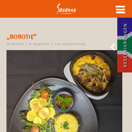
RESERVIERUNGEN
„Bobotie“
/
/
06.09.2024
in
Allgemein
von
ambachcronje