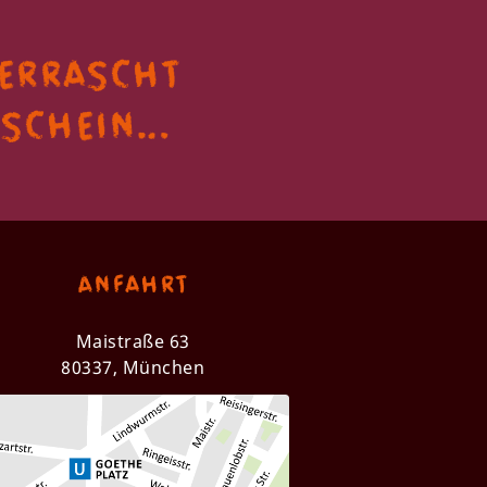
errascht
tschein…
Anfahrt
Maistraße 63
80337, München