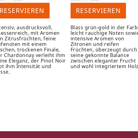
RESERVIEREN
RESERVIEREN
tensiv, ausdrucksvoll,
Blass grün-gold in der Farb
nessenreich, mit Aromen
leicht rauchige Noten sowi
n Zitrusfrüchten, feine
intensive Aromen von
fenoten mit einem
Zitronen und reifen
ischen, trockenen Finale,
Früchten, überzeugt durch
r Chardonnay verleiht ihm
seine gekonnte Balance
ine Eleganz, der Pinot Noir
zwischen eleganter Frucht
bt ihm Intensität und
und wohl integriertem Holz
sse.