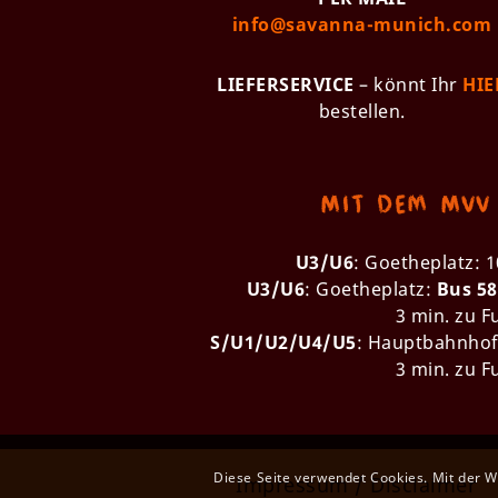
info@savanna-munich.com
LIEFERSERVICE
– könnt Ihr
HIE
bestellen.
Mit dem MVV
U3/U6
: Goetheplatz: 1
U3/U6
: Goetheplatz:
Bus 58
3 min. zu F
S/U1/U2/U4/U5
: Hauptbahnhof
3 min. zu F
Diese Seite verwendet Cookies. Mit der W
Impressum / Disclaimer