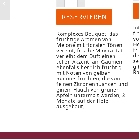
CLASSIQUE ROSÉ
RESERVIEREN
In
fi
Komplexes Bouquet, das
vo
fruchtige Aromen von
He
Melone mit floralen Tönen
fr
vereint, frische Mineralität
de
verleiht dem Duft einen
se
tollen Akzent, am Gaumen
gi
ebenfalls herrlich fruchtig
Ra
mit Noten von gelben
Sommerfrüchten, die von
feinen Zitronennuancen und
einem Hauch von grünen
Äpfeln untermalt werden, 3
Monate auf der Hefe
ausgebaut.