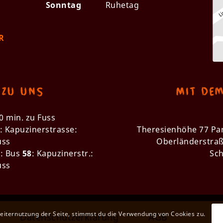
Sonntag
Ruhetag
R
 zu uns
Mit de
0 min. zu Fuss
: Kapuzinerstrasse:
Theresienhöhe 77 Pa
uss
Oberländerstraß
: Bus
58
: Kapuzinerstr.:
Sch
uss
eiternutzung der Seite, stimmst du die Verwendung von Cookies zu.
Datenschutzerklärung
AGB