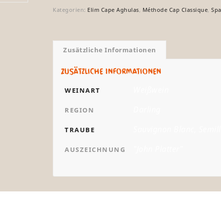
Kategorien:
Elim Cape Aghulas
,
Méthode Cap Classique
,
Spa
Zusätzliche Informationen
Zusätzliche Informationen
Weißwein
WEINART
Darling
REGION
Sauvignon Blanc, Semil
TRAUBE
"John Platter"
AUSZEICHNUNG