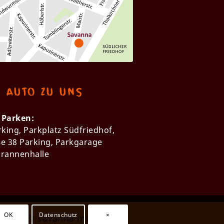
m Auto zu uns
Parken:
rking, Parkplatz Südfriedhof,
e 38 Parking, Parkgarage
rannenhalle
OK
Datenschutz
×
2022 © savanna münchen