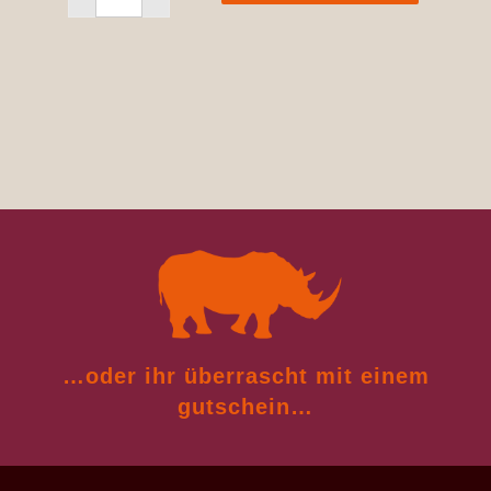
…oder ihr überrascht
mit einem
gutschein…